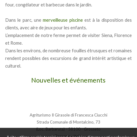
four, congélateur et barbecue dans le jardin.
Dans le parc, une
merveilleuse piscine
est à la disposition des
clients, avec aire de jeux pour les enfants.
L’emplacement de notre ferme permet de visiter Siena, Florence
et Rome.
Dans les environs, de nombreuse fouilles étrusques et romaines
rendent possibles des excursions de grand intérêt artistique et
culturel.
Nouvelles et événements
Agriturismo Il Girasole di Francesca Ciucchi
Strada Comunale di Montalcino, 73
(Loc. Barbaruta) - 58100 - Grosseto
Toscana - Italia