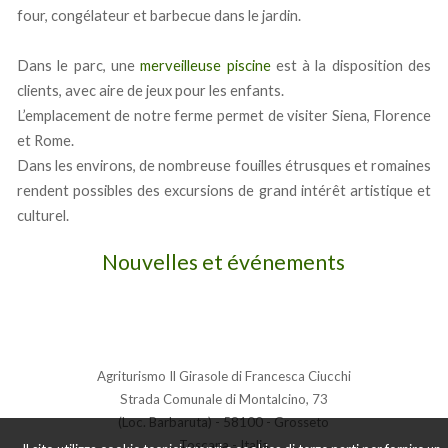
four, congélateur et barbecue dans le jardin.
Dans le parc, une
merveilleuse piscine
est à la disposition des
clients, avec aire de jeux pour les enfants.
L’emplacement de notre ferme permet de visiter Siena, Florence
et Rome.
Dans les environs, de nombreuse fouilles étrusques et romaines
rendent possibles des excursions de grand intérêt artistique et
culturel.
Nouvelles et événements
Agriturismo Il Girasole di Francesca Ciucchi
Strada Comunale di Montalcino, 73
(Loc. Barbaruta) - 58100 - Grosseto
Toscana - Italia