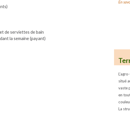
En savo
nts)
t de serviettes de bain
ant la semaine (payant)
Ter
L'agro-
situé 
vaste 
en tou
couleu
La stru