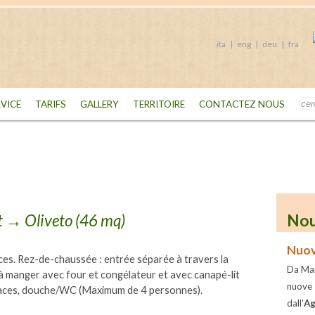
ita
|
eng
|
deu
|
fra
RVICE
TARIFS
GALLERY
TERRITOIRE
CONTACTEZ NOUS
t
→ Oliveto (46 mq)
Nou
Nuov
ièces. Rez-de-chaussée : entrée séparée à travers la
Da Mar
 à manger avec four et congélateur et avec canapé-lit
nuove
 places, douche/WC (Maximum de 4 personnes).
dall'
Ag