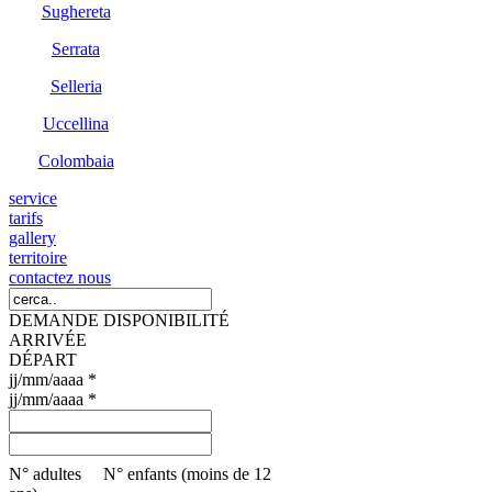
Sughereta
Serrata
Selleria
Uccellina
Colombaia
service
tarifs
gallery
territoire
contactez nous
DEMANDE DISPONIBILITÉ
ARRIVÉE
DÉPART
jj/mm/aaaa *
jj/mm/aaaa *
N° adultes N° enfants (moins de 12