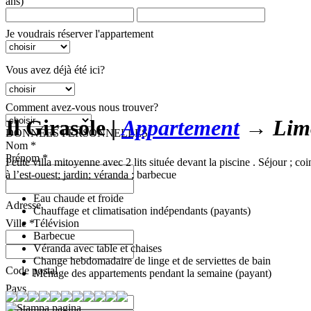
ans)
Je voudrais réserver l'appartement
Vous avez déjà été ici?
Comment avez-vous nous trouver?
Il Girasole
|
Appartement
→ Limo
DONNÉES PERSONNELLES
Nom *
Prénom *
Petite villa mitoyenne avec 2 lits située devant la piscine . Séjour ; co
à l’est-ouest; jardin; véranda ; barbecue
Eau chaude et froide
Adresse
Chauffage et climatisation indépendants (payants)
Télévision
Ville *
Barbecue
Véranda avec table et chaises
Change hebdomadaire de linge et de serviettes de bain
Code postal
Ménage des appartements pendant la semaine (payant)
Pays