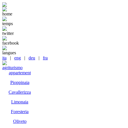
home
temps
twitter
facebook
langues
ita
|
eng
|
deu
|
fra
agriturismo
appartement
Pioppinaia
Cavallerizza
Limonaia
Foresteria
Oliveto