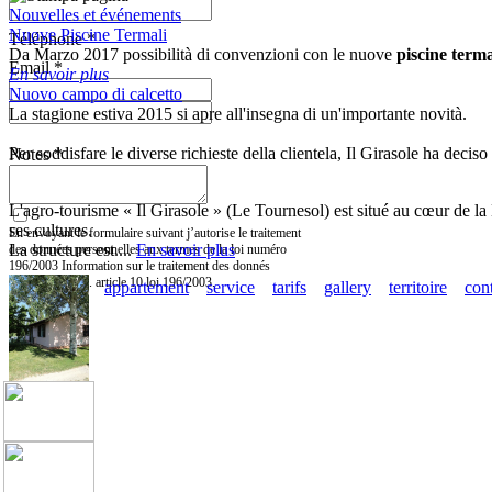
Nouvelles et événements
Nuove Piscine Termali
Téléphone *
Da Marzo 2017 possibilità di convenzioni con le nuove
piscine terma
Email *
En savoir plus
Nuovo campo di calcetto
La stagione estiva 2015 si apre all'insegna di un'importante novità.
Per soddisfare le diverse richieste della clientela, Il Girasole
ha deciso 
Notes *
Territoire
L'agro-tourisme « Il Girasole » (Le Tournesol) est situé au cœur de la
ses cultures.
En envoyant le formulaire suivant j’autorise le traitement
La structure est....
En savoir plus
des données personnelles aux termes de la loi numéro
196/2003 Information sur le traitement des donnés
personnelles ex. article 10 loi 196/2003.
agriturismo
appartement
service
tarifs
gallery
territoire
con
Envoyer
Reset