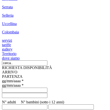
Serrata
Selleria
Uccellina
Colombaia
servizi
tariffe
gallery
Territorio
dove siamo
RICHIESTA DISPONIBILITÀ
ARRIVO
PARTENZA
gg/mm/aaaa *
gg/mm/aaaa *
N° adulti N° bambini (sotto i 12 anni)