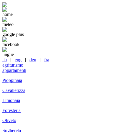
home
meteo
google plus
facebook
lingue
ita
|
eng
|
deu
|
fra
agriturismo
appartamenti
Pioppinaia
Cavallerizza
Limonaia
Foresteria
Oliveto
Sughereta