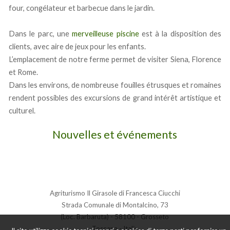
four, congélateur et barbecue dans le jardin.
Dans le parc, une
merveilleuse piscine
est à la disposition des
clients, avec aire de jeux pour les enfants.
L’emplacement de notre ferme permet de visiter Siena, Florence
et Rome.
Dans les environs, de nombreuse fouilles étrusques et romaines
rendent possibles des excursions de grand intérêt artistique et
culturel.
Nouvelles et événements
Agriturismo Il Girasole di Francesca Ciucchi
Strada Comunale di Montalcino, 73
(Loc. Barbaruta) - 58100 - Grosseto
Toscana - Italia