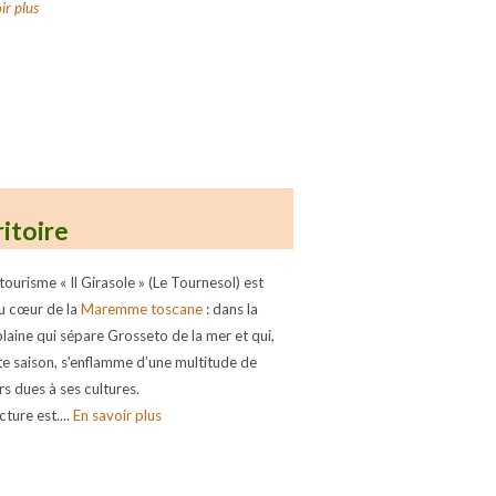
ir plus
ritoire
tourisme « Il Girasole » (Le Tournesol) est
au cœur de la
Maremme toscane
: dans la
plaine qui sépare Grosseto de la mer et qui,
te saison, s'enflamme d’une multitude de
rs dues à ses cultures.
cture est....
En savoir plus