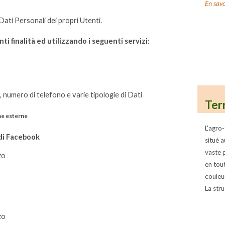
En savo
ati Personali dei propri Utenti.
ti finalità ed utilizzando i seguenti servizi:
 numero di telefono e varie tipologie di Dati
Ter
me esterne
L'agro-
 di Facebook
situé 
vaste 
zo
en tou
couleu
La stru
zo