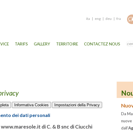
ita
|
eng
|
deu
|
fra
RVICE
TARIFS
GALLERY
TERRITOIRE
CONTACTEZ NOUS
privacy
Nou
Nuov
pleta
Informativa Cookies
Impostazioni della Privacy
Da Mar
mento dei dati personali
nuove
e
www.maresole.it
di C. & B snc di Ciucchi
dall'
Ag