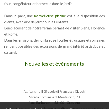
four, congélateur et barbecue dans le jardin.
Dans le parc, une
merveilleuse piscine
est à la disposition des
clients, avec aire de jeux pour les enfants.
L’emplacement de notre ferme permet de visiter Siena, Florence
et Rome.
Dans les environs, de nombreuse fouilles étrusques et romaines
rendent possibles des excursions de grand intérêt artistique et
culturel.
Nouvelles et événements
Agriturismo Il Girasole di Francesca Ciucchi
Strada Comunale di Montalcino, 73
(Loc. Barbaruta) - 58100 - Grosseto
Toscana - Italia