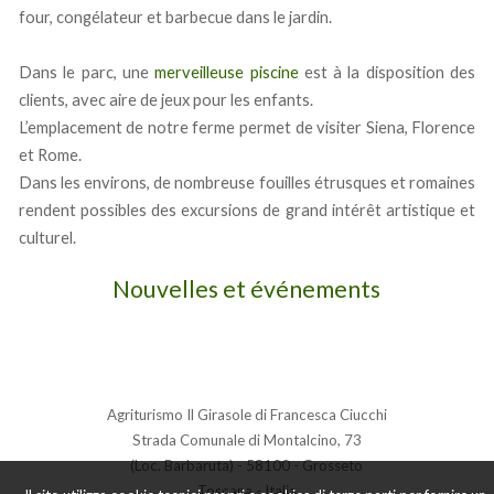
four, congélateur et barbecue dans le jardin.
Dans le parc, une
merveilleuse piscine
est à la disposition des
clients, avec aire de jeux pour les enfants.
L’emplacement de notre ferme permet de visiter Siena, Florence
et Rome.
Dans les environs, de nombreuse fouilles étrusques et romaines
rendent possibles des excursions de grand intérêt artistique et
culturel.
Nouvelles et événements
Agriturismo Il Girasole di Francesca Ciucchi
Strada Comunale di Montalcino, 73
(Loc. Barbaruta) - 58100 - Grosseto
Toscana - Italia