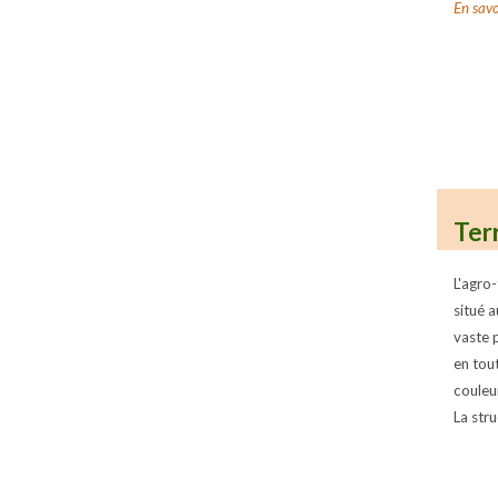
En savo
Ter
L'agro-
situé 
vaste 
en tou
couleu
La stru