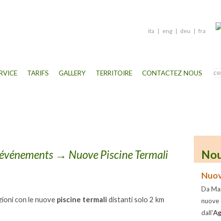
ita
|
eng
|
deu
|
fra
RVICE
TARIFS
GALLERY
TERRITOIRE
CONTACTEZ NOUS
 événements
→ Nuove Piscine Termali
Nou
Nuov
Da Mar
ioni con le nuove
piscine termali
distanti solo 2 km
nuove
dall'
Ag